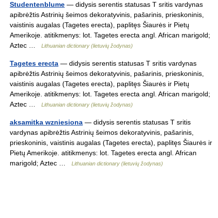
Studentenblume
— didysis serentis statusas T sritis vardynas
apibrėžtis Astrinių šeimos dekoratyvinis, pašarinis, prieskoninis,
vaistinis augalas (Tagetes erecta), paplitęs Šiaurės ir Pietų
Amerikoje. atitikmenys: lot. Tagetes erecta angl. African marigold;
Aztec …
Lithuanian dictionary (lietuvių žodynas)
Tagetes erecta
— didysis serentis statusas T sritis vardynas
apibrėžtis Astrinių šeimos dekoratyvinis, pašarinis, prieskoninis,
vaistinis augalas (Tagetes erecta), paplitęs Šiaurės ir Pietų
Amerikoje. atitikmenys: lot. Tagetes erecta angl. African marigold;
Aztec …
Lithuanian dictionary (lietuvių žodynas)
aksamitka wzniesiona
— didysis serentis statusas T sritis
vardynas apibrėžtis Astrinių šeimos dekoratyvinis, pašarinis,
prieskoninis, vaistinis augalas (Tagetes erecta), paplitęs Šiaurės ir
Pietų Amerikoje. atitikmenys: lot. Tagetes erecta angl. African
marigold; Aztec …
Lithuanian dictionary (lietuvių žodynas)