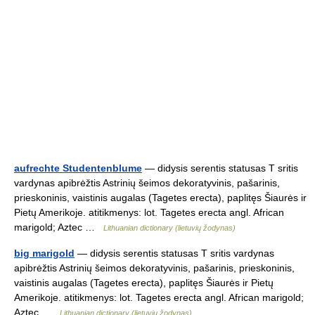
aufrechte Studentenblume
— didysis serentis statusas T sritis
vardynas apibrėžtis Astrinių šeimos dekoratyvinis, pašarinis,
prieskoninis, vaistinis augalas (Tagetes erecta), paplitęs Šiaurės ir
Pietų Amerikoje. atitikmenys: lot. Tagetes erecta angl. African
marigold; Aztec …
Lithuanian dictionary (lietuvių žodynas)
big marigold
— didysis serentis statusas T sritis vardynas
apibrėžtis Astrinių šeimos dekoratyvinis, pašarinis, prieskoninis,
vaistinis augalas (Tagetes erecta), paplitęs Šiaurės ir Pietų
Amerikoje. atitikmenys: lot. Tagetes erecta angl. African marigold;
Aztec …
Lithuanian dictionary (lietuvių žodynas)