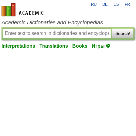
RU
DE
ES
FR
en-academic.com
Academic Dictionaries and Encyclopedias
Search!
Interpretations
Translations
Books
Игры ⚽