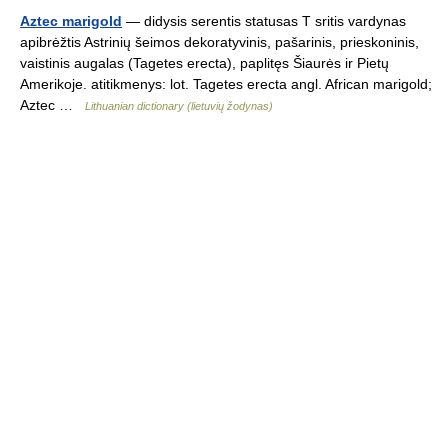
Aztec marigold
— didysis serentis statusas T sritis vardynas
apibrėžtis Astrinių šeimos dekoratyvinis, pašarinis, prieskoninis,
vaistinis augalas (Tagetes erecta), paplitęs Šiaurės ir Pietų
Amerikoje. atitikmenys: lot. Tagetes erecta angl. African marigold;
Aztec …
Lithuanian dictionary (lietuvių žodynas)