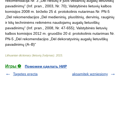
rekomendacija Nr. 3 „Dėl riešutų ir juos vedančių augalų lietuviškų
pavadinimų“ (Inf. pran., 2003, Nr. 70); Valstybinės lietuvių kalbos
komisijos 2008 m. birželio 25 d. protokolinis nutarimas Nr. PN-5
„Dėl rekomendacijos „Dėl medieninių, pluoštinių, dervinių, rauginių
ir kitų techninėms reikmėms naudojamų augalų lietuviškų
pavadinimų“ (Inf. pran., 2008, Nr. 47-655); Valstybinės lietuvių
kalbos komisijos 2012 m. gruodžio 20 d. protokolinis nutarimas Nr.
PN-5 „Dėl rekomendacijos „Dėl dekoratyvinių augalų lietuviškų
pavadinimų (A–B)“
Lithuanian dictionary (lietuvių žodynas)
.
2015
.
Игры ⚽
Поможем сделать НИР
Tagetes erecta
aksamitek wzniesiony