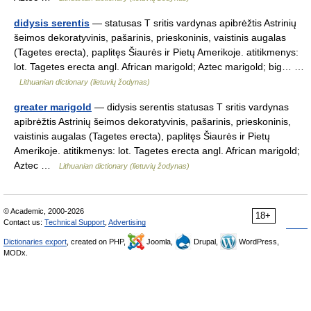
didysis serentis
— statusas T sritis vardynas apibrėžtis Astrinių
šeimos dekoratyvinis, pašarinis, prieskoninis, vaistinis augalas
(Tagetes erecta), paplitęs Šiaurės ir Pietų Amerikoje. atitikmenys:
lot. Tagetes erecta angl. African marigold; Aztec marigold; big… …
Lithuanian dictionary (lietuvių žodynas)
greater marigold
— didysis serentis statusas T sritis vardynas
apibrėžtis Astrinių šeimos dekoratyvinis, pašarinis, prieskoninis,
vaistinis augalas (Tagetes erecta), paplitęs Šiaurės ir Pietų
Amerikoje. atitikmenys: lot. Tagetes erecta angl. African marigold;
Aztec …
Lithuanian dictionary (lietuvių žodynas)
© Academic, 2000-2026
18+
Contact us:
Technical Support
,
Advertising
Dictionaries export
, created on PHP,
Joomla,
Drupal,
WordPress,
MODx.