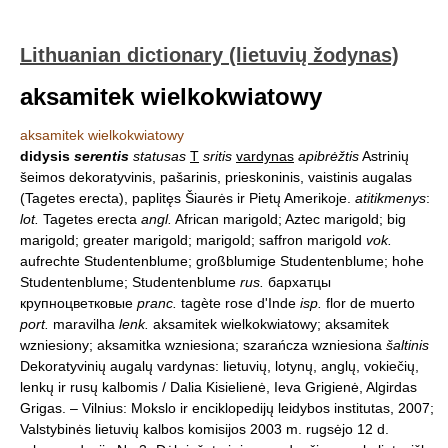
Lithuanian dictionary (lietuvių žodynas)
aksamitek wielkokwiatowy
aksamitek wielkokwiatowy
didysis
serentis
statusas
T
sritis
vardynas
apibrėžtis
Astrinių
šeimos dekoratyvinis, pašarinis, prieskoninis, vaistinis augalas
(Tagetes erecta), paplitęs Šiaurės ir Pietų Amerikoje.
atitikmenys
:
lot.
Tagetes erecta
angl.
African marigold; Aztec marigold; big
marigold; greater marigold; marigold; saffron marigold
vok.
aufrechte Studentenblume; großblumige Studentenblume; hohe
Studentenblume; Studentenblume
rus.
бархатцы
крупноцветковые
pranc.
tagète rose d'Inde
isp.
flor de muerto
port.
maravilha
lenk.
aksamitek wielkokwiatowy; aksamitek
wzniesiony; aksamitka wzniesiona; szarańcza wzniesiona
šaltinis
Dekoratyvinių augalų vardynas: lietuvių, lotynų, anglų, vokiečių,
lenkų ir rusų kalbomis / Dalia Kisielienė, Ieva Grigienė, Algirdas
Grigas. – Vilnius: Mokslo ir enciklopedijų leidybos institutas, 2007;
Valstybinės lietuvių kalbos komisijos 2003 m. rugsėjo 12 d.