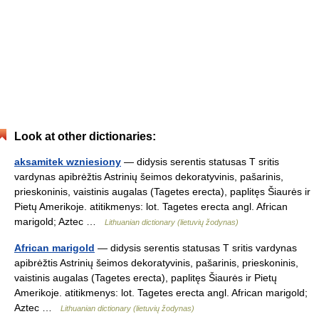
Look at other dictionaries:
aksamitek wzniesiony
— didysis serentis statusas T sritis
vardynas apibrėžtis Astrinių šeimos dekoratyvinis, pašarinis,
prieskoninis, vaistinis augalas (Tagetes erecta), paplitęs Šiaurės ir
Pietų Amerikoje. atitikmenys: lot. Tagetes erecta angl. African
marigold; Aztec …
Lithuanian dictionary (lietuvių žodynas)
African marigold
— didysis serentis statusas T sritis vardynas
apibrėžtis Astrinių šeimos dekoratyvinis, pašarinis, prieskoninis,
vaistinis augalas (Tagetes erecta), paplitęs Šiaurės ir Pietų
Amerikoje. atitikmenys: lot. Tagetes erecta angl. African marigold;
Aztec …
Lithuanian dictionary (lietuvių žodynas)